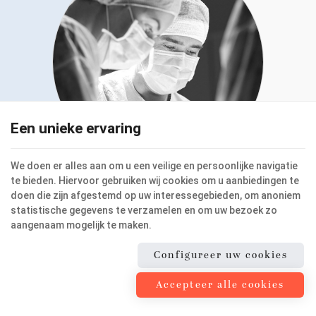
Een unieke ervaring
We doen er alles aan om u een veilige en persoonlijke navigatie
te bieden. Hiervoor gebruiken wij cookies om u aanbiedingen te
doen die zijn afgestemd op uw interessegebieden, om anoniem
GASTRISCHE PLICATIE OM
statistische gegevens te verzamelen en om uw bezoek zo
GEWICHT TE VERLIEZEN
aangenaam mogelijk te maken.
Configureer uw cookies
Accepteer alle cookies
Er bestaan
verschillende technieken voor
patiënten die lijden aan obesitas om gewicht te
verliezen
. Een van de
meest recente
interventies is