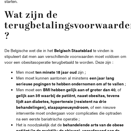
starten.
Wat zijn de
terugbetalingsvoorwaard
?
De Belgische wet die in het
Belgisch Staatsblad
te vinden is
stipuleert dat men aan verschillende voorwaarden moet voldoen om
voor een obesitasoperatie terugbetaald te worden. Deze zijn :
Men moet
ten minste 18 jaar oud
zijn ;
Men moet kunnen aantonen al minstens
een jaar lang
serieuse pogingen te hebben ondernomen om af te vallen
;
Men moet een
BMI hebben gelijk aan of groter dan 40
, of
gelijk aan 35 waarbij de patiënt, naast obesitas, tevens
lijdt aan diabetes, hypertensie (resistent na drie
behandelingen), slaapapneusyndroom
, of een nieuwe
interventie moet ondergaan voor complicaties die optraden
na een eerste bariatrische operatie ;
Het is noodzakelijk dat de
behandelende arts van de obese
patiënt (in de praktijk: de chirurg), voorafgaand aan de