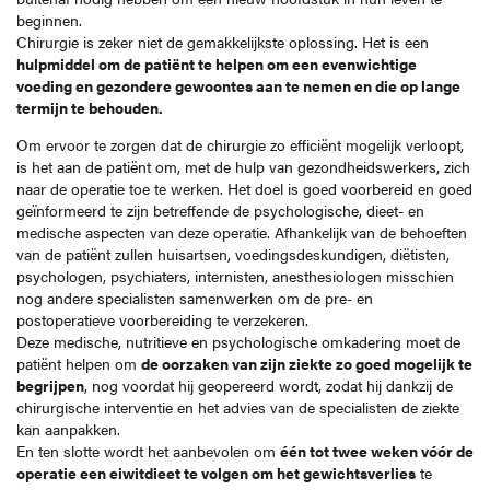
beginnen.
Chirurgie is zeker niet de gemakkelijkste oplossing. Het is een
hulpmiddel om de patiënt te helpen om een evenwichtige
voeding en gezondere gewoontes aan te nemen en die op lange
termijn te behouden.
Om ervoor te zorgen dat de chirurgie zo efficiënt mogelijk verloopt,
is het aan de patiënt om, met de hulp van gezondheidswerkers, zich
naar de operatie toe te werken. Het doel is goed voorbereid en goed
geïnformeerd te zijn betreffende de psychologische, dieet- en
medische aspecten van deze operatie. Afhankelijk van de behoeften
van de patiënt zullen huisartsen, voedingsdeskundigen, diëtisten,
psychologen, psychiaters, internisten, anesthesiologen misschien
nog andere specialisten samenwerken om de pre- en
postoperatieve voorbereiding te verzekeren.
Deze medische, nutritieve en psychologische omkadering moet de
patiënt helpen om
de oorzaken van zijn ziekte zo goed mogelijk te
begrijpen
, nog voordat hij geopereerd wordt, zodat hij dankzij de
chirurgische interventie en het advies van de specialisten de ziekte
kan aanpakken.
En ten slotte wordt het aanbevolen om
één tot twee weken vóór de
operatie een eiwitdieet te volgen om het gewichtsverlies
te