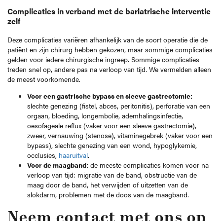
Complicaties in verband met de bariatrische interventie
zelf
Deze complicaties variëren afhankelijk van de soort operatie die de
patiënt en zijn chirurg hebben gekozen, maar sommige complicaties
gelden voor iedere chirurgische ingreep. Sommige complicaties
treden snel op, andere pas na verloop van tijd. We vermelden alleen
de meest voorkomende.
Voor een gastrische bypass en sleeve gastrectomie:
slechte genezing (fistel, abces, peritonitis), perforatie van een
orgaan, bloeding, longembolie, ademhalingsinfectie,
oesofageale reflux (vaker voor een sleeve gastrectomie),
zweer, vernauwing (stenose), vitaminegebrek (vaker voor een
bypass), slechte genezing van een wond, hypoglykemie,
occlusies,
haaruitval
.
Voor de maagband:
de meeste complicaties komen voor na
verloop van tijd: migratie van de band, obstructie van de
maag door de band, het verwijden of uitzetten van de
slokdarm, problemen met de doos van de maagband.
Neem contact met ons op