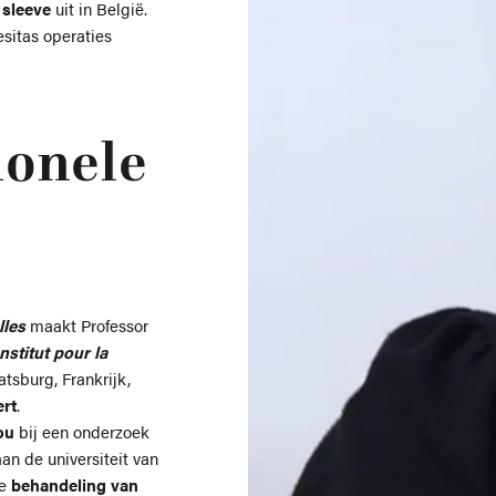
 sleeve
uit in België.
sitas operaties
ionele
lles
maakt Professor
Institut pour la
aatsburg, Frankrijk,
ert
.
ou
bij een onderzoek
an de universiteit van
de
behandeling van