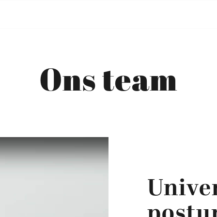
Ons team
Univer
postu