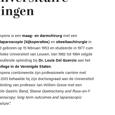
dingen
mpens is een
maag- en darmchirurg
met een
laparoscopie (kijkoperaties)
en
obesitaschirurgie
in
rd geboren op 15 februari 1953 en studeerde in 1977 cum
lieke Universiteit van Leuven. Van 1982 tot 1984 volgde
nvullende opleiding bij
Dr. Louis Del Guercio
aan het
llege in de Verenigde Staten
.
mpens combineerde zijn professionele carrière met
i 2013 behaalde hij zijn doctorsgraad aan de Universiteit
 leiding van professor Jan-Willem Greve met een
ble Gastric Band, Sleeve Gastrectomy and Roux-en-Y
paroscopy: long term outcomes and laparoscopic
ilure”.