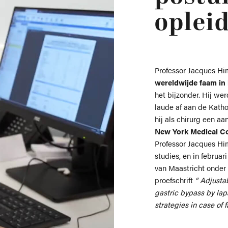
oplei
Professor Jacques Hi
wereldwijde faam in 
het bijzonder. Hij we
laude af aan de Katho
hij als chirurg een aa
New York Medical Co
Professor Jacques Hi
studies, en in februar
van Maastricht onder
proefschrift
“ Adjusta
gastric bypass by la
strategies in case of fa