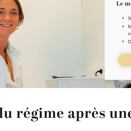
Le m
S
M
c
D
du régime après une