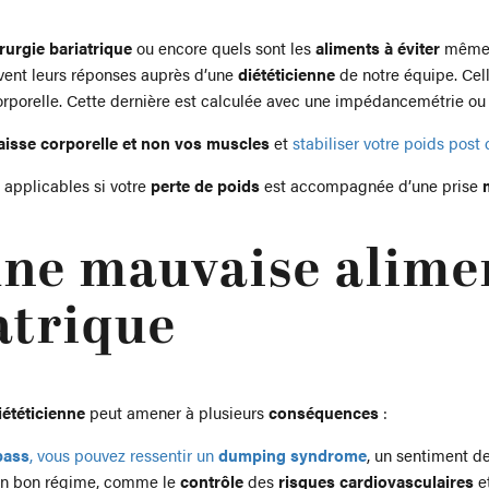
urgie bariatrique
ou encore quels sont les
aliments à éviter
même s
uvent leurs réponses auprès d’une
diététicienne
de notre équipe. Cell
corporelle. Cette dernière est calculée avec une impédancemétrie o
aisse corporelle et non vos muscles
et
stabiliser votre poids post 
applicables si votre
perte de poids
est accompagnée d’une prise
une mauvaise alime
atrique
iététicienne
peut amener à plusieurs
conséquences
:
pass
, vous pouvez ressentir un
dumping syndrome
, un sentiment d
un bon régime, comme le
contrôle
des
risques cardiovasculaires
e